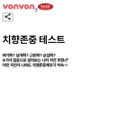
×
치향존중 테스트
바삭파? 날개파? 근본파? 순살파?
8가지 질문으로 알아보는 나의 치킨 취향🍗
어떤 치킨이 나와도 치향존중해주기 약속~!
테스트하기
공유하기