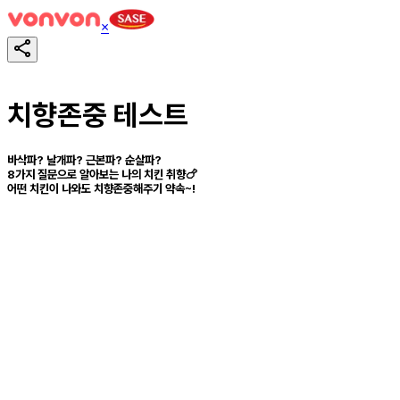
×
치향존중 테스트
바삭파? 날개파? 근본파? 순살파?
8가지 질문으로 알아보는 나의 치킨 취향🍗
어떤 치킨이 나와도 치향존중해주기 약속~!
테스트하기
공유하기