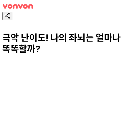
극악 난이도! 나의 좌뇌는 얼마나
똑똑할까?
테스트하기
공유하기