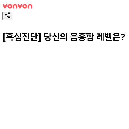
[흑심진단] 당신의 음흉함 레벨은?
테스트하기
공유하기